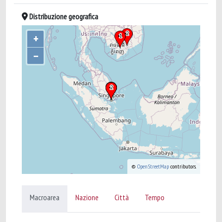
Distribuzione geografica
+
–
©
OpenStreetMap
contributors.
Macroarea
Nazione
Città
Tempo