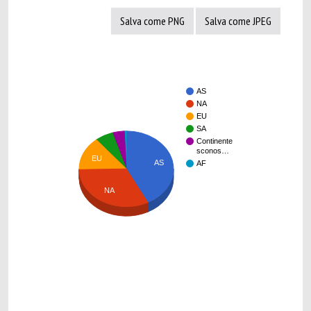
Salva come PNG
Salva come JPEG
AS
NA
EU
SA
Continente
sconos…
EU
AS
AF
NA