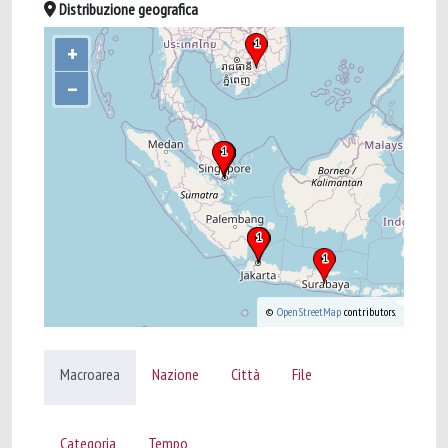
Distribuzione geografica
+
–
©
OpenStreetMap
contributors.
Macroarea
Nazione
Città
File
Categoria
Tempo