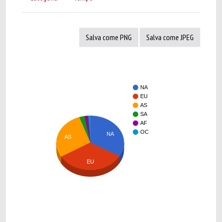
Salva come PNG
Salva come JPEG
NA
EU
AS
SA
AF
OC
NA
AS
EU