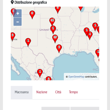
Distribuzione geografica
+
–
©
OpenStreetMap
contributors.
Macroarea
Nazione
Città
Tempo