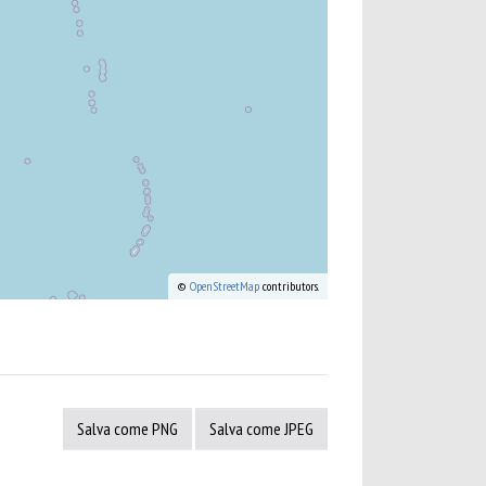
©
OpenStreetMap
contributors.
Salva come PNG
Salva come JPEG