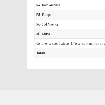
NA - Nord America
EU - Europa
SA - Sud America
AF - Africa
Continente sconosciuto - Info sul continente non d
Totale
Powered by
IRIS
-
about IRIS
-
Utilizzo dei cookie
-
Privacy