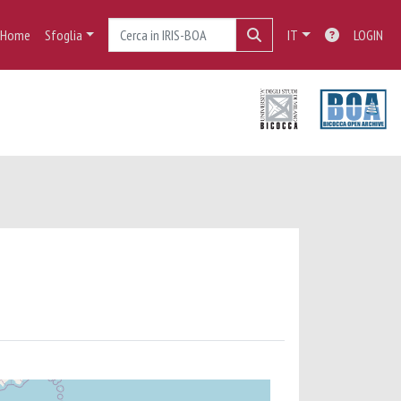
Home
Sfoglia
IT
LOGIN