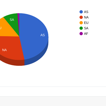
AS
NA
SA
EU
U
SA
AF
AS
NA