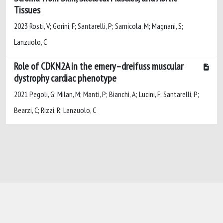
Tissues
2023 Rosti, V; Gorini, F; Santarelli, P; Sarnicola, M; Magnani, S;
Lanzuolo, C
Role of CDKN2A in the emery–dreifuss muscular
dystrophy cardiac phenotype
2021 Pegoli, G; Milan, M; Manti, P; Bianchi, A; Lucini, F; Santarelli, P;
Bearzi, C; Rizzi, R; Lanzuolo, C
Powered by
IRIS
-
about IRIS
-
Utilizzo dei
cookie
-
Privacy
Copyright © 2026