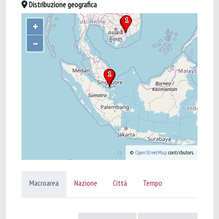
Distribuzione geografica
+
–
©
OpenStreetMap
contributors.
Macroarea
Nazione
Città
Tempo