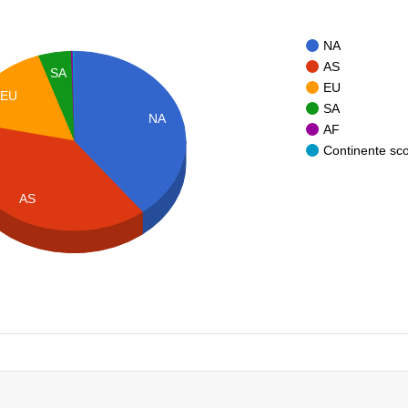
NA
AS
SA
EU
EU
SA
NA
AF
Continente sc
AS