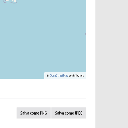
©
OpenStreetMap
contributors.
Salva come PNG
Salva come JPEG