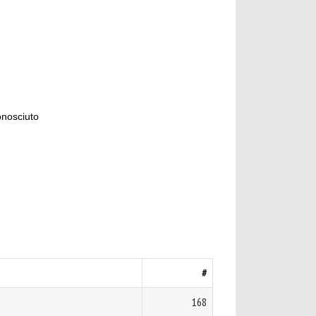
onosciuto
#
168