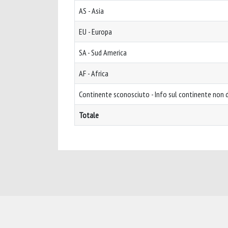
AS - Asia
EU - Europa
SA - Sud America
AF - Africa
Continente sconosciuto - Info sul continente non d
Totale
Powered by
IRIS
-
about IRIS
-
Utilizzo dei cookie
-
Privacy