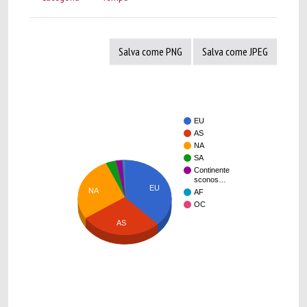
Salva come PNG
Salva come JPEG
EU
AS
NA
SA
Continente
sconos…
EU
NA
AF
OC
AS