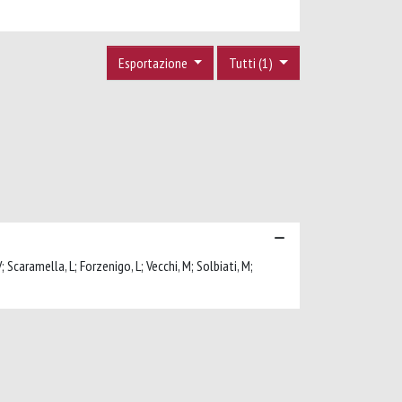
Esportazione
Tutti (1)
; Scaramella, L; Forzenigo, L; Vecchi, M; Solbiati, M;