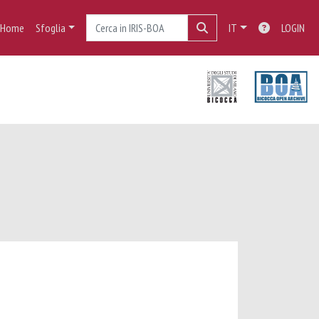
Home
Sfoglia
IT
LOGIN