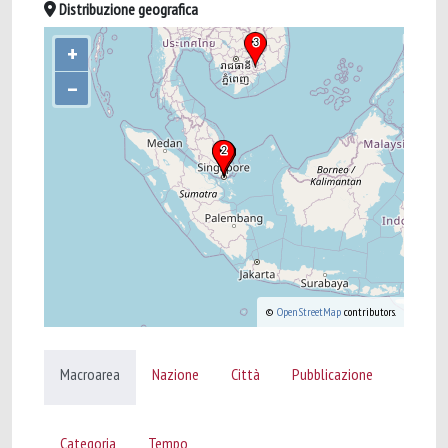
Distribuzione geografica
+
–
©
OpenStreetMap
contributors.
Macroarea
Nazione
Città
Pubblicazione
Categoria
Tempo