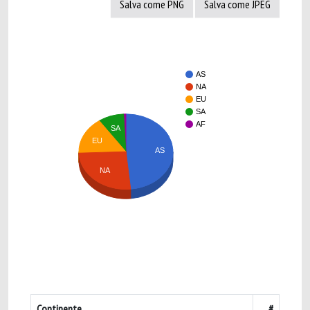
Salva come PNG
Salva come JPEG
AS
NA
EU
SA
AF
SA
EU
AS
NA
Continente
#