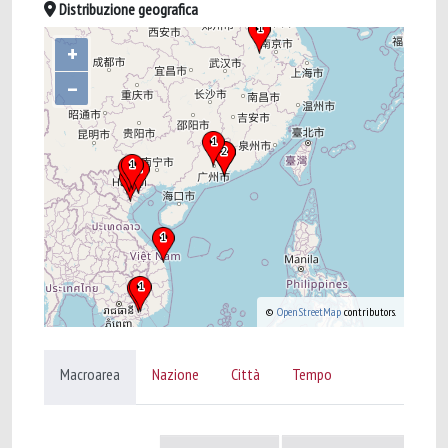
Distribuzione geografica
+
–
©
OpenStreetMap
contributors.
Macroarea
Nazione
Città
Tempo