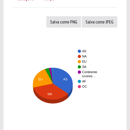
Salva come PNG
Salva come JPEG
AS
NA
EU
SA
Continente
sconos…
EU
AS
AF
OC
NA