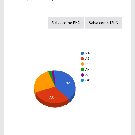
Salva come PNG
Salva come JPEG
NA
AS
EU
AF
SA
OC
EU
NA
AS