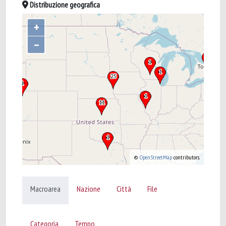
Distribuzione geografica
+
–
©
OpenStreetMap
contributors.
Macroarea
Nazione
Città
File
Categoria
Tempo