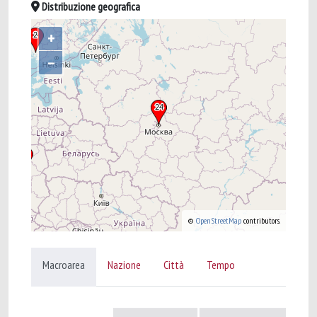
Distribuzione geografica
+
–
©
OpenStreetMap
contributors.
Macroarea
Nazione
Città
Tempo