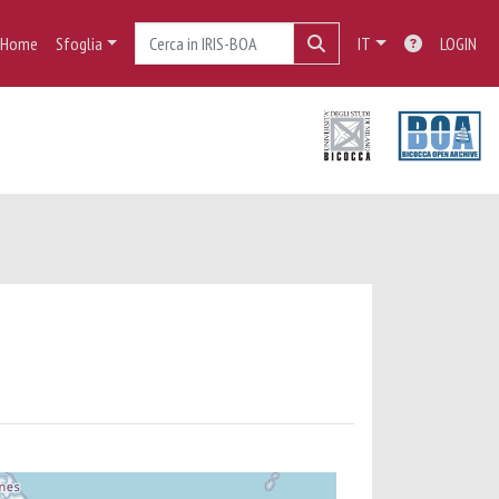
Home
Sfoglia
IT
LOGIN