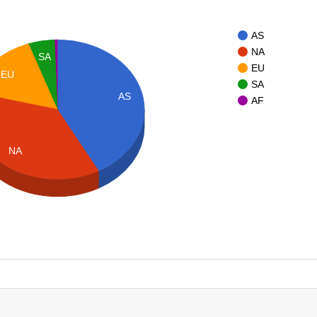
AS
NA
SA
EU
EU
SA
AS
AF
NA