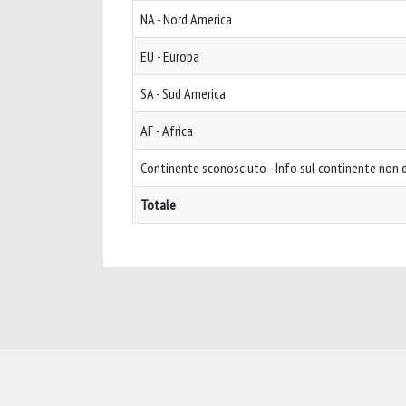
NA - Nord America
EU - Europa
SA - Sud America
AF - Africa
Continente sconosciuto - Info sul continente non d
Totale
Powered by
IRIS
-
about IRIS
-
Utilizzo dei cookie
-
Privacy