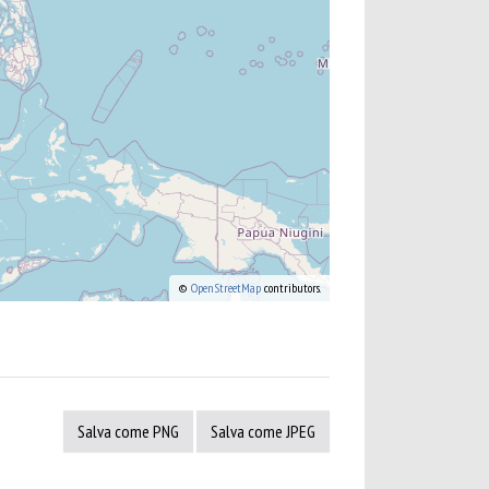
©
OpenStreetMap
contributors.
Salva come PNG
Salva come JPEG