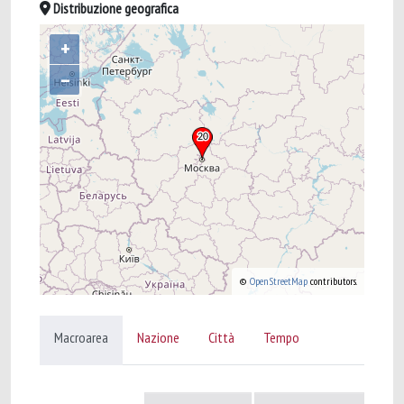
Distribuzione geografica
+
–
©
OpenStreetMap
contributors.
Macroarea
Nazione
Città
Tempo