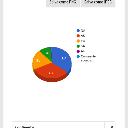
Salva come PNG
Salva come JPEG
NA
AS
EU
SA
AF
SA
Continente
NA
sconos…
EU
AS
Continente
#