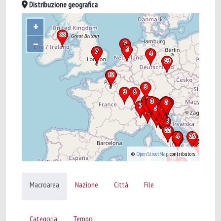
Distribuzione geografica
+
–
©
OpenStreetMap
contributors.
Macroarea
Nazione
Città
File
Categoria
Tempo