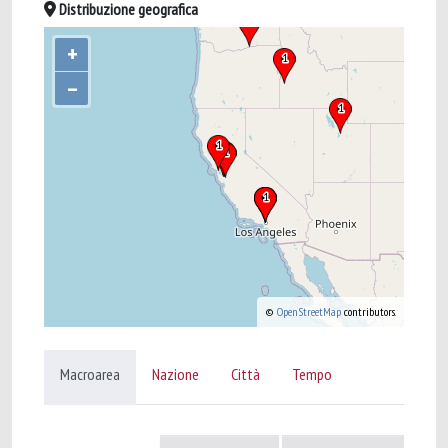
Distribuzione geografica
+
–
©
OpenStreetMap
contributors.
Macroarea
Nazione
Città
Tempo