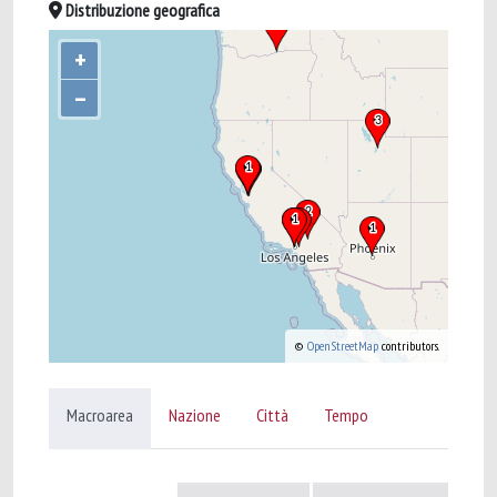
Distribuzione geografica
+
–
©
OpenStreetMap
contributors.
Macroarea
Nazione
Città
Tempo