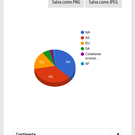
Salva come PNG
Salva come JPEG
NA
AS
EU
SA
Continente
sconos…
NA
EU
AF
AS
Continente
#