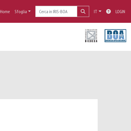
Home
Sfoglia
IT
LOGIN