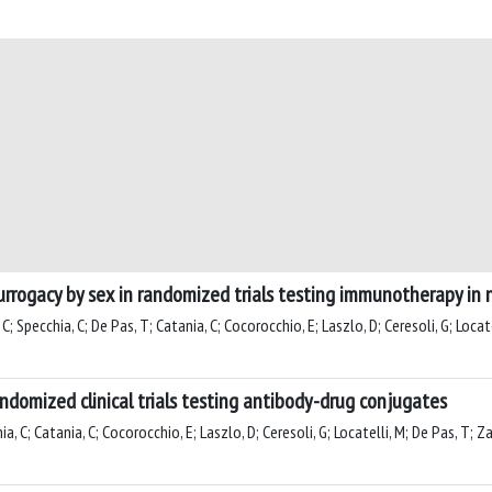
urrogacy by sex in randomized trials testing immunotherapy in n
, C; Specchia, C; De Pas, T; Catania, C; Cocorocchio, E; Laszlo, D; Ceresoli, G; Locate
andomized clinical trials testing antibody-drug conjugates
hia, C; Catania, C; Cocorocchio, E; Laszlo, D; Ceresoli, G; Locatelli, M; De Pas, T; Z