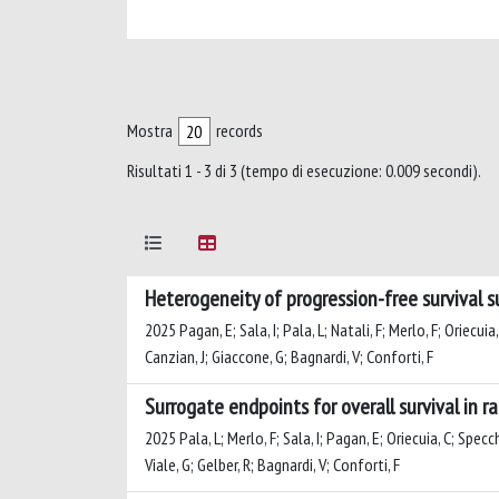
Mostra
records
Risultati 1 - 3 di 3 (tempo di esecuzione: 0.009 secondi).
Heterogeneity of progression-free survival s
2025 Pagan, E; Sala, I; Pala, L; Natali, F; Merlo, F; Oriecuia
Canzian, J; Giaccone, G; Bagnardi, V; Conforti, F
Surrogate endpoints for overall survival in r
2025 Pala, L; Merlo, F; Sala, I; Pagan, E; Oriecuia, C; Specc
Viale, G; Gelber, R; Bagnardi, V; Conforti, F