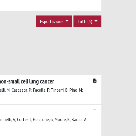
Esportazione
Tutti (3)
on-small cell lung cancer
lli, M; Cascetta, P; Facella, F; Tinterri, B; Pino, M;
ambelli, A; Cortes, J; Giaccone, G; Moore, K; Bardia, A;