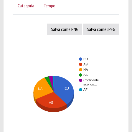
Categoria
Tempo
Salva come PNG
Salva come JPEG
EU
AS
NA
SA
Continente
sconos…
EU
NA
AF
AS