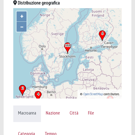
Distribuzione geografica
+
–
©
OpenStreetMap
contributors.
Macroarea
Nazione
Città
File
Categoria
Tempo