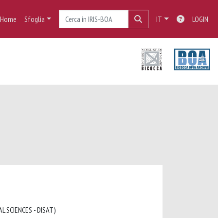
Home
Sfoglia
IT
LOGIN
L SCIENCES - DISAT)