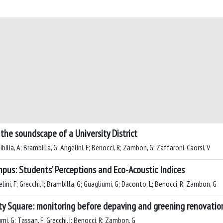
 the soundscape of a University District
Sibilia, A; Brambilla, G; Angelini, F; Benocci, R; Zambon, G; Zaffaroni-Caorsi, V
mpus: Students’ Perceptions and Eco-Acoustic Indices
ni, F; Grecchi, I; Brambilla, G; Guagliumi, G; Daconto, L; Benocci, R; Zambon, G
ity Square: monitoring before depaving and greening renovatio
mi, G; Tassan, F; Grecchi, I; Benocci, R; Zambon, G