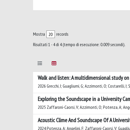
Mostra
records
Risultati 1 - 4 di 4 (tempo di esecuzione: 0.009 secondi).
Walk and listen: A multidimensional study on
2026 Grecchi, I; Guagliumi, G; Azzimonti, O; Costarelli, I; 
Exploring the Soundscape in a University Ca
2025 Zaffaroni-Caorsi, V; Azzimonti, O; Potenza, A; Angeli
Acoustic Clime And Soundscape Of A Univers
2024 Potenza, A; Angelini, F; Zaffaroni-Caorsi, V; Guagliu