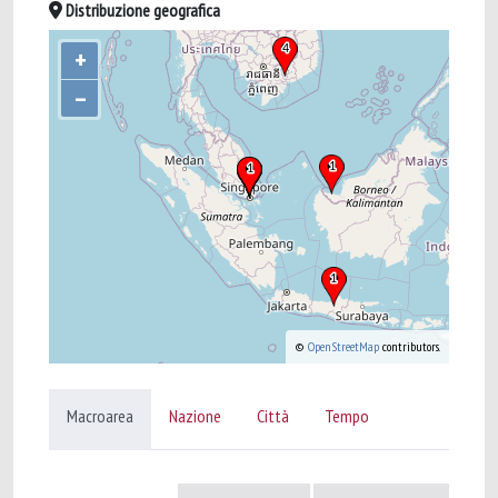
Distribuzione geografica
+
–
©
OpenStreetMap
contributors.
Macroarea
Nazione
Città
Tempo