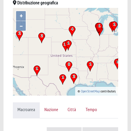
Distribuzione geografica
+
–
©
OpenStreetMap
contributors.
Macroarea
Nazione
Città
Tempo