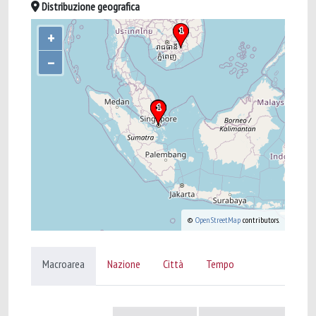
Distribuzione geografica
+
–
©
OpenStreetMap
contributors.
Macroarea
Nazione
Città
Tempo