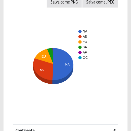
Salva come PNG
Salva come JPEG
NA
AS
EU
SA
AF
EU
OC
NA
AS
Continente
#