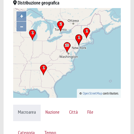
Distribuzione geografica
+
–
©
OpenStreetMap
contributors.
Macroarea
Nazione
Città
File
Categoria
Tempo