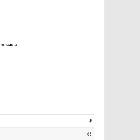
onosciuto
#
63