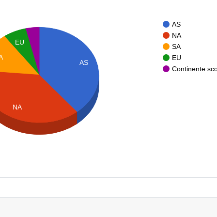
AS
NA
EU
SA
A
EU
AS
Continente sc
NA