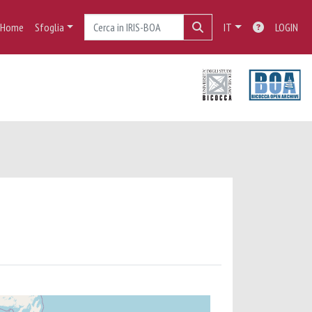
Home
Sfoglia
IT
LOGIN