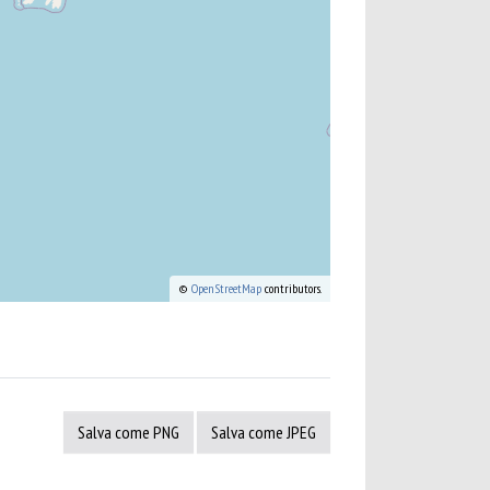
©
OpenStreetMap
contributors.
Salva come PNG
Salva come JPEG