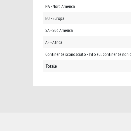
NA - Nord America
EU - Europa
SA - Sud America
AF - Africa
Continente sconosciuto - Info sul continente non d
Totale
Powered by
IRIS
-
about IRIS
-
Utilizzo dei cookie
-
Privacy