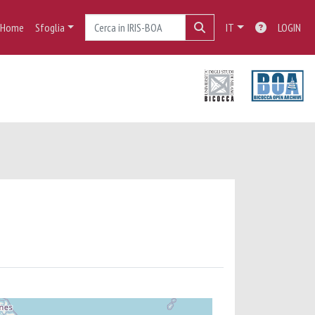
Home
Sfoglia
IT
LOGIN