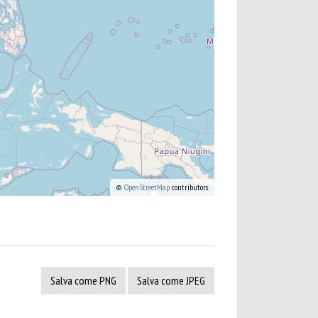
©
OpenStreetMap
contributors.
Salva come PNG
Salva come JPEG