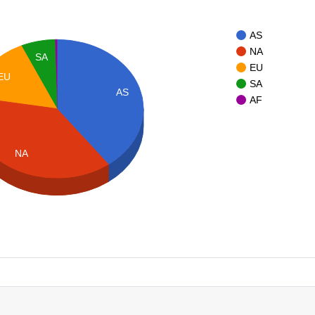
AS
NA
SA
EU
EU
SA
AS
AF
NA