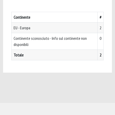
Continente
#
EU - Europa
2
Continente sconosciuto - Info sul continente non
0
disponibili
Totale
2
Powered by
IRIS
-
about IRIS
-
Utilizzo dei