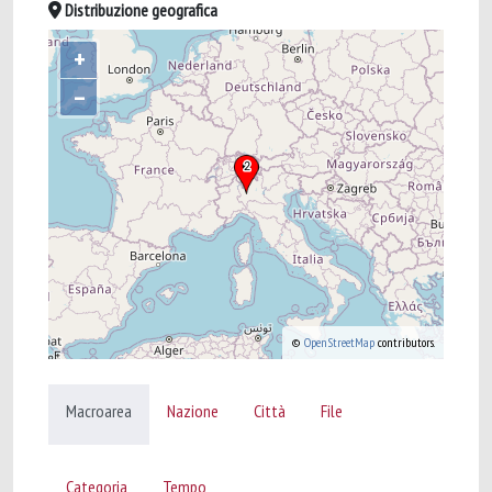
Distribuzione geografica
+
–
©
OpenStreetMap
contributors.
Macroarea
Nazione
Città
File
Categoria
Tempo