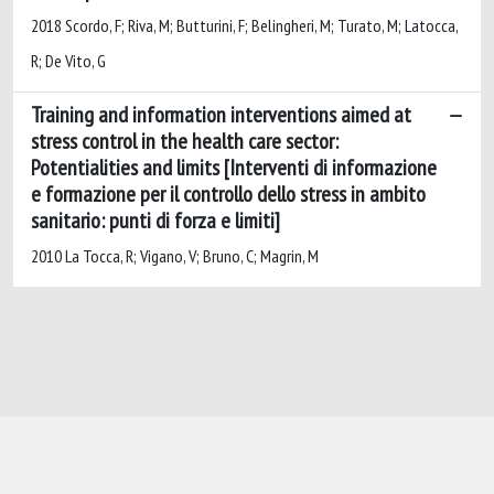
2018 Scordo, F; Riva, M; Butturini, F; Belingheri, M; Turato, M; Latocca,
R; De Vito, G
Training and information interventions aimed at
stress control in the health care sector:
Potentialities and limits [Interventi di informazione
e formazione per il controllo dello stress in ambito
sanitario: punti di forza e limiti]
2010 La Tocca, R; Vigano, V; Bruno, C; Magrin, M
Powered by
IRIS
-
about IRIS
-
Utilizzo dei
cookie
-
Privacy
Copyright © 2026