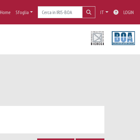
Home
Sfoglia
IT
LOGIN