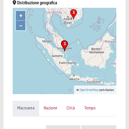
Distribuzione geografica
+
–
©
OpenStreetMap
contributors.
Macroarea
Nazione
Città
Tempo