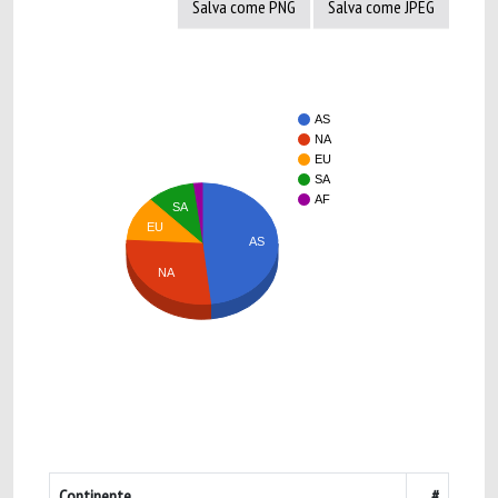
Salva come PNG
Salva come JPEG
AS
NA
EU
SA
AF
SA
EU
AS
NA
Continente
#