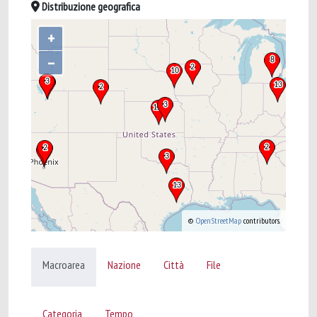
Distribuzione geografica
+
–
©
OpenStreetMap
contributors.
Macroarea
Nazione
Città
File
Categoria
Tempo