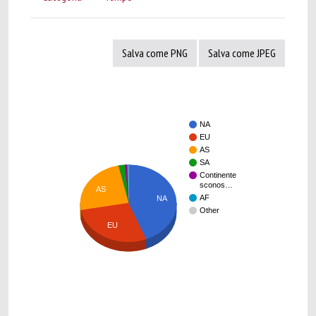
Salva come PNG
Salva come JPEG
NA
EU
AS
SA
Continente
sconos…
AS
AF
NA
Other
EU