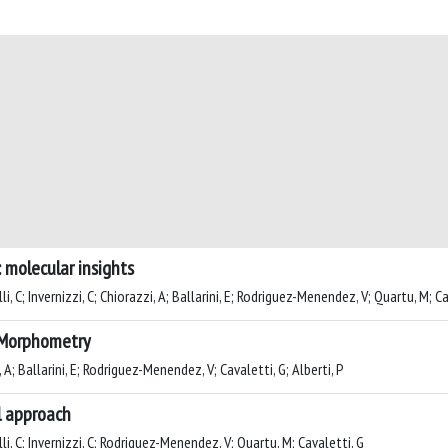
 molecular insights
lli, C; Invernizzi, C; Chiorazzi, A; Ballarini, E; Rodriguez-Menendez, V; Quartu, M; C
 Morphometry
, A; Ballarini, E; Rodriguez-Menendez, V; Cavaletti, G; Alberti, P
l approach
lli, C; Invernizzi, C; Rodriguez-Menendez, V; Quartu, M; Cavaletti, G