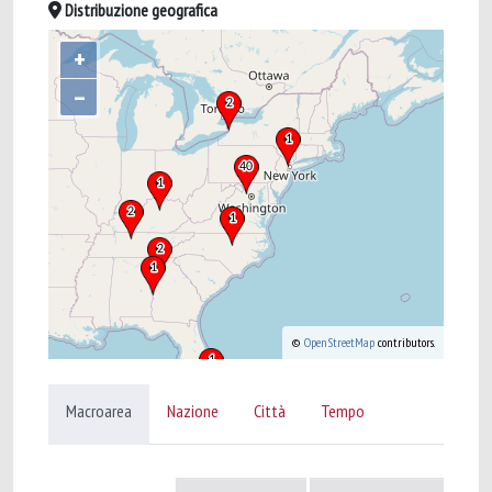
Distribuzione geografica
+
–
©
OpenStreetMap
contributors.
Macroarea
Nazione
Città
Tempo