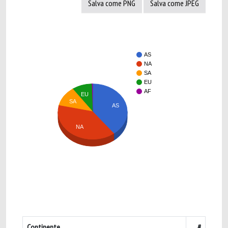
Salva come PNG
Salva come JPEG
AS
NA
SA
EU
AF
EU
SA
AS
NA
Continente
#