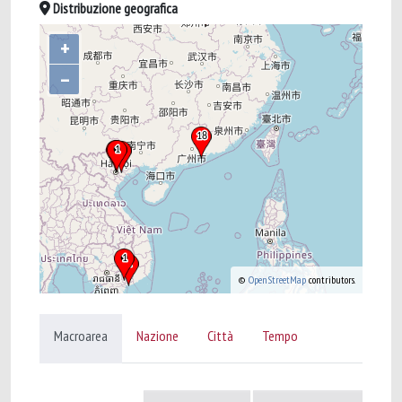
Distribuzione geografica
+
–
©
OpenStreetMap
contributors.
Macroarea
Nazione
Città
Tempo