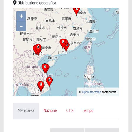
Distribuzione geografica
+
–
©
OpenStreetMap
contributors.
Macroarea
Nazione
Città
Tempo