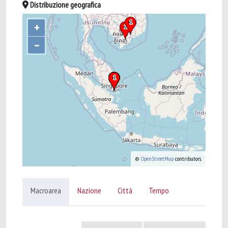
Distribuzione geografica
+
–
©
OpenStreetMap
contributors.
Macroarea
Nazione
Città
Tempo