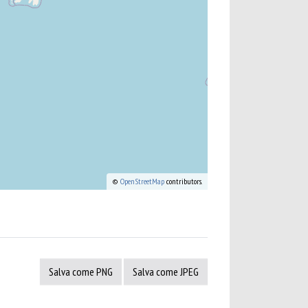
©
OpenStreetMap
contributors.
Salva come PNG
Salva come JPEG