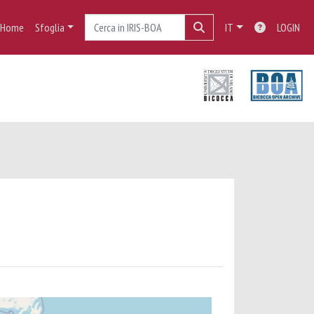
Home
Sfoglia
IT
LOGIN