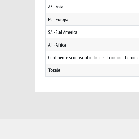
AS - Asia
EU - Europa
SA - Sud America
AF - Africa
Continente sconosciuto - Info sul continente non d
Totale
Powered by
IRIS
-
about IRIS
-
Utilizzo dei cookie
-
Privacy