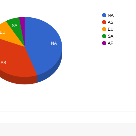
NA
AS
SA
EU
EU
SA
NA
AF
AS