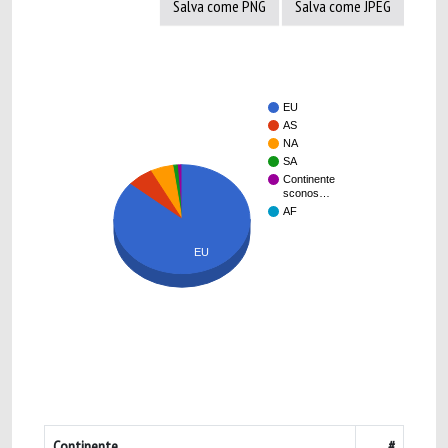
Salva come PNG
Salva come JPEG
EU
AS
NA
SA
Continente
sconos…
AF
EU
Continente
#