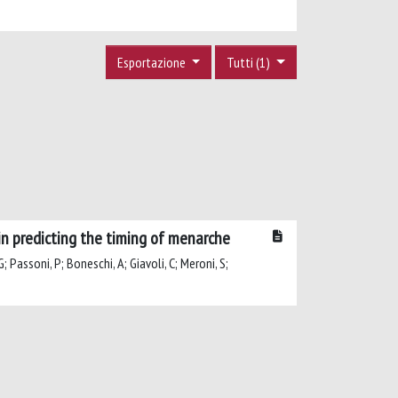
Esportazione
Tutti (1)
 in predicting the timing of menarche
G; Passoni, P; Boneschi, A; Giavoli, C; Meroni, S;