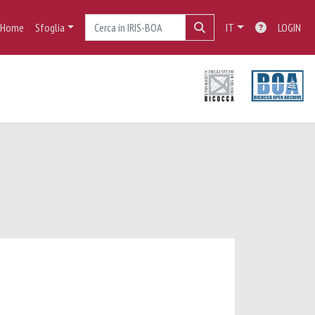
Home
Sfoglia
IT
LOGIN