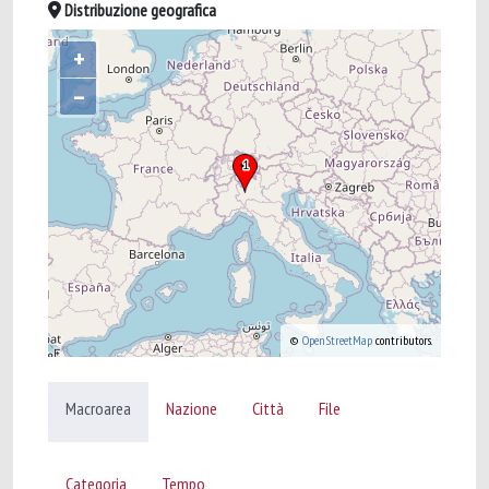
Distribuzione geografica
+
–
©
OpenStreetMap
contributors.
Macroarea
Nazione
Città
File
Categoria
Tempo