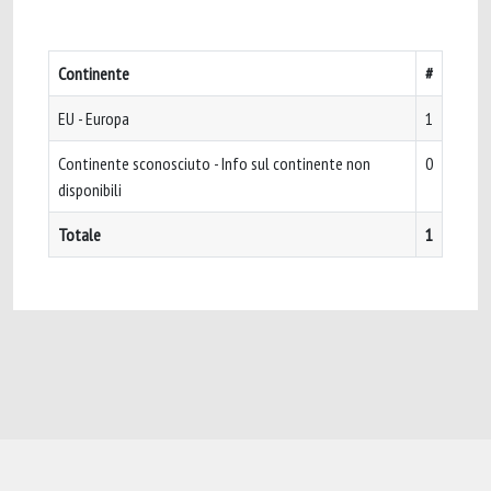
Continente
#
EU - Europa
1
Continente sconosciuto - Info sul continente non
0
disponibili
Totale
1
Powered by
IRIS
-
about IRIS
-
Utilizzo dei