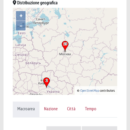
Distribuzione geografica
+
–
©
OpenStreetMap
contributors.
Macroarea
Nazione
Città
Tempo