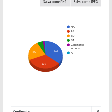
Salva come PNG
Salva come JPEG
NA
AS
EU
SA
Continente
sconos…
NA
EU
AF
AS
Continente
#