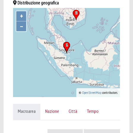
Distribuzione geografica
+
–
©
OpenStreetMap
contributors.
Macroarea
Nazione
Città
Tempo