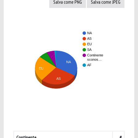
Salva come PNG
Salva come JPEG
NA
AS
EU
SA
Continente
sconos…
NA
AF
EU
AS
Continente
#