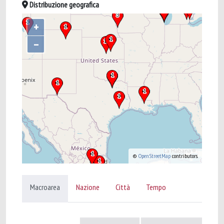
Distribuzione geografica
+
–
©
OpenStreetMap
contributors.
Macroarea
Nazione
Città
Tempo