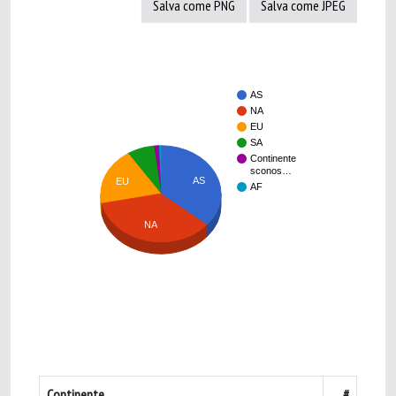
Salva come PNG
Salva come JPEG
AS
NA
EU
SA
Continente
sconos…
AS
EU
AF
NA
Continente
#