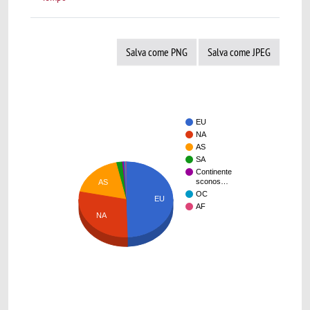
Salva come PNG
Salva come JPEG
EU
NA
AS
SA
Continente
sconos…
AS
OC
EU
AF
NA