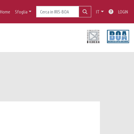
Home
Sfoglia
IT
LOGIN