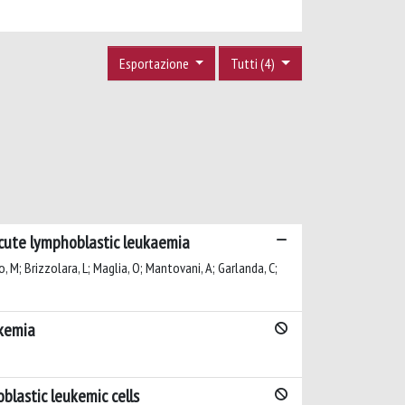
Esportazione
Tutti (4)
cute lymphoblastic leukaemia
ngio, M; Brizzolara, L; Maglia, O; Mantovani, A; Garlanda, C;
ukemia
blastic leukemic cells