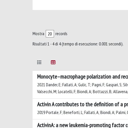
Mostra
records
Risultati 1 - 4 di 4 (tempo di esecuzione: 0.001 secondi).
Monocyte–macrophage polarization and recr
2021 Dander, E; Fallati, A; Gulic, T; Pagni, F; Gaspari, S; Si
Valsecchi, M; Locatelli, F; Biondi, A; Bottazzi, B; Allavena
Activin A contributes to the definition of 
2019 Portale, F; Beneforti, L; Fallati, A; Biondi, A; Palmi,
ActivinA: a new leukemia-promoting factor c