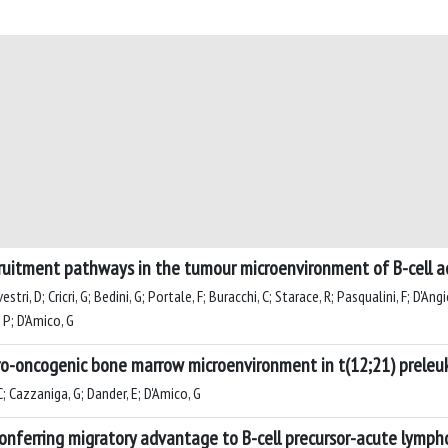
uitment pathways in the tumour microenvironment of B-cell a
lvestri, D; Cricri, G; Bedini, G; Portale, F; Buracchi, C; Starace, R; Pasqualini, F; D'A
, P; D'Amico, G
a pro-oncogenic bone marrow microenvironment in t(12;21) prele
 C; Cazzaniga, G; Dander, E; D'Amico, G
onferring migratory advantage to B-cell precursor-acute lympho